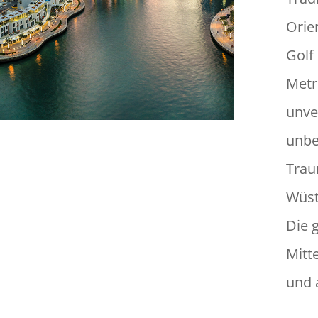
Orie
Golf
Metr
unve
unbe
Trau
Wüst
Die 
Mitt
und 