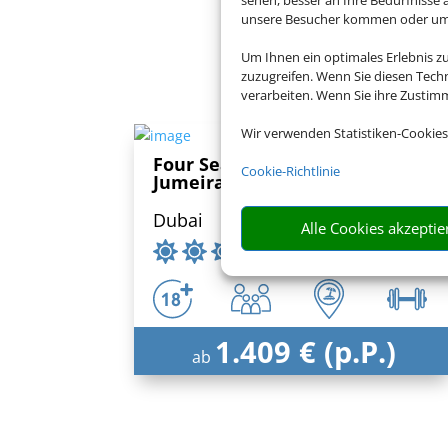
unsere Besucher kommen oder um u
Buch
Um Ihnen ein optimales Erlebnis z
zuzugreifen. Wenn Sie diesen Tech
verarbeiten. Wenn Sie ihre Zusti
Wir verwenden Statistiken-Cookies
Four Seasons Resort Dubai at
Cookie-Richtlinie
Jumeirah Beach
Dubai
Alle Cookies akzeptie
1.409 € (p.P.)
ab