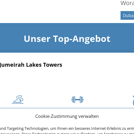
Wora
Duba
Unser Top-Angebot
Jumeirah Lakes Towers
770 € (p.P.)
Cookie-Zustimmung verwalten
ab
nd Targeting Technologien, um Ihnen ein besseres Internet-Erlebnis zu erm
 anzupassen. Diese Technologien nutzen wir außerdem, um Ergebnisse zu m