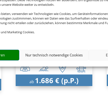
nsere Website weiter zu entwickeln.
en Sie jetzt Ihren Urlaub in 
u bieten, verwenden wir Technologien wie Cookies, um Geräteinformationen
nologien zustimmmen, können wir Daten wie das Surfverhalten oder eindeut
mmung nicht erteilen oder zurückziehen, können bestimmte Merkmale und Fu
 und Marketing Cookies.
Rixos The Palm Hotel & Suites
Dubai, Dubai
ren
Nur technisch notwendige Cookies
E
1.686 € (p.P.)
ab