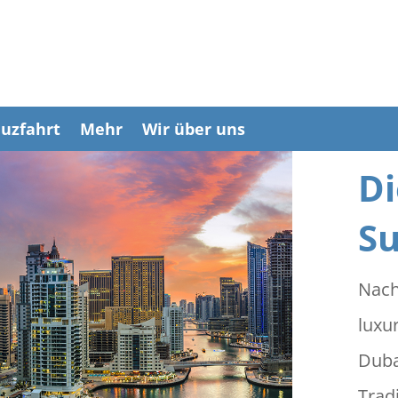
uzfahrt
Mehr
Wir über uns
Di
Su
Nach
luxu
Duba
Trad