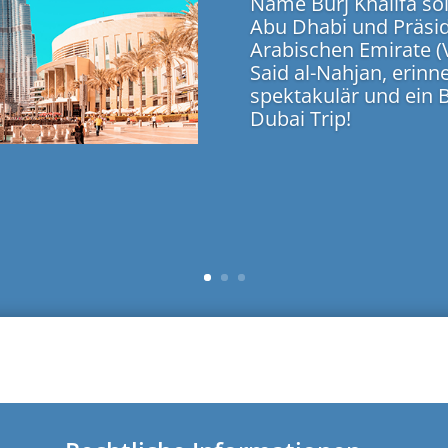
Name Burj Khalifa so
Abu Dhabi und Präsid
Arabischen Emirate (V
Said al-Nahjan, erinne
spektakulär und ein 
Dubai Trip!