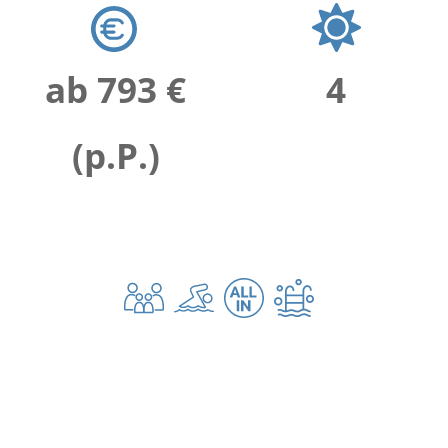
ab 793 €
4
(p.P.)