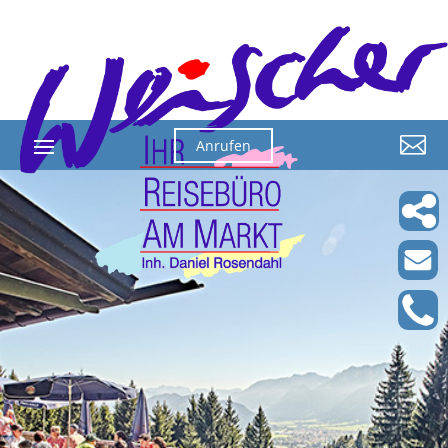

Anrufen