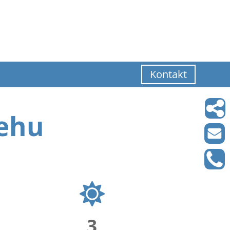
Kontakt
pehu
3